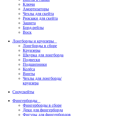
Ключи
Амортизаторы
Чехлы для скейта
Рюкзаки для скейта
Защита
Борд-рейлы
Воск
Лонгборды и круизеры
Лонгборды в сборе
Круизеры
Шкурка для лонгборда
Подвески
Подшипники
Колёса
Винты
Чехлы для лонгборда/
круизера
Сноускейты
Фингерборды
Фингерборды в сборе
Деки для фингерборда
Фигуры для фингербордов