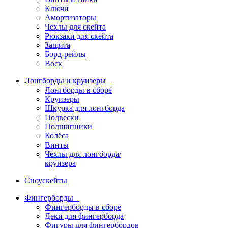
Ключи
Амортизаторы
Чехлы для скейта
Рюкзаки для скейта
Защита
Борд-рейлы
Воск
Лонгборды и круизеры
Лонгборды в сборе
Круизеры
Шкурка для лонгборда
Подвески
Подшипники
Колёса
Винты
Чехлы для лонгборда/
круизера
Сноускейты
Фингерборды
Фингерборды в сборе
Деки для фингерборда
Фигуры для фингербордов