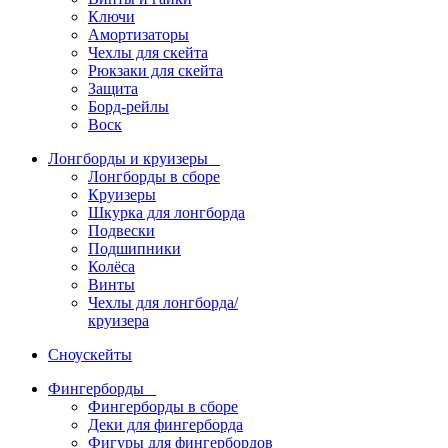
Ключи
Амортизаторы
Чехлы для скейта
Рюкзаки для скейта
Защита
Борд-рейлы
Воск
Лонгборды и круизеры
Лонгборды в сборе
Круизеры
Шкурка для лонгборда
Подвески
Подшипники
Колёса
Винты
Чехлы для лонгборда/
круизера
Сноускейты
Фингерборды
Фингерборды в сборе
Деки для фингерборда
Фигуры для фингербордов