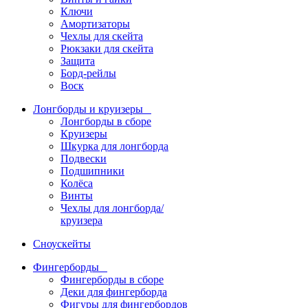
Ключи
Амортизаторы
Чехлы для скейта
Рюкзаки для скейта
Защита
Борд-рейлы
Воск
Лонгборды и круизеры
Лонгборды в сборе
Круизеры
Шкурка для лонгборда
Подвески
Подшипники
Колёса
Винты
Чехлы для лонгборда/
круизера
Сноускейты
Фингерборды
Фингерборды в сборе
Деки для фингерборда
Фигуры для фингербордов