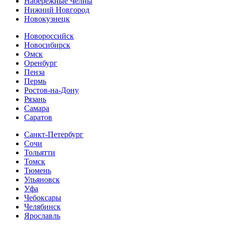
Набережные Челны
Нижний Новгород
Новокузнецк
Новороссийск
Новосибирск
Омск
Оренбург
Пенза
Пермь
Ростов-на-Дону
Рязань
Самара
Cаратов
Санкт-Петербург
Сочи
Тольятти
Томск
Тюмень
Ульяновск
Уфа
Чебоксары
Челябинск
Ярославль