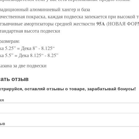
радиционный алюминиевый хангер и база
ачественная покраска, каждая подвеска запекается при высокой 
95A
тзывчивые амортизаторы средней жесткости
(НОВАЯ ФОРМ
тандартная высота подвески
размерам:
а 5.25” = Дека 8” - 8.125“
а 5.5” = Дека 8.125“ - 8.25”
азана за две подвески
ать отзыв
стрируйся, оставляй отзывы о товаре, зарабатывай бонусы!
мя
зыв