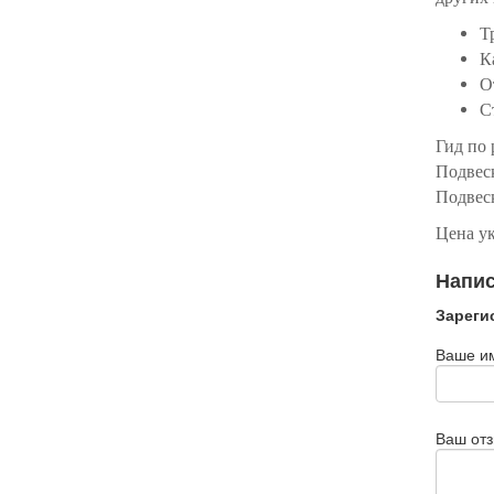
Т
К
О
С
Гид по 
Подвеск
Подвеск
Цена ук
Напис
Зареги
Ваше и
Ваш от