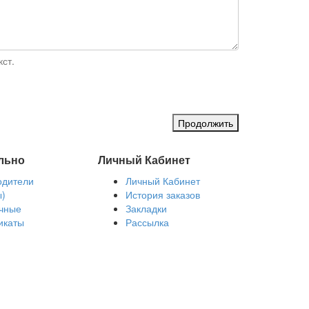
ст.
Продолжить
льно
Личный Кабинет
одители
Личный Кабинет
ы)
История заказов
чные
Закладки
икаты
Рассылка