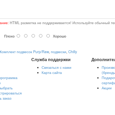
ание:
HTML разметка не поддерживается! Используйте обычный тек
Плохо
Хорошо
Комплект подвесок Purp/Raw
,
подвески
,
Chilly
Служба поддержки
Дополните
Связаться с нами
Произв
Карта сайта
(бренд
программа
Подаро
з
сертиф
выбрать
Акции
стрироваться
ь заказ