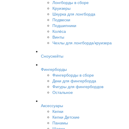
Лонгборды в сборе
Круизеры
Шкурка для лонгборда
Подвески
Подшипники
Колёса
Винты
Чехлы для лонгборда/круизера
Сноускейты
Фингерборды
Фингерборды в сборе
Деки для фингерборда
Фигуры для фингербордов
Остальное
Аксессуары
Кепки
Кепки Детские
Панамы
Шапки