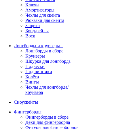
Ключи
Амортизаторы
Чехлы для скейта
Рюкзаки для скейта
Защита
Борд-рейлы
Воск
Лонгборды и круизеры
Лонгборды в сборе
Круизеры
Шкурка для лонгборда
Подвески
Подшипники
Колёса
Винты
Чехлы для лонгборда/
круизера
Сноускейты
Фингерборды
Фингерборды в сборе
Деки для фингерборда
Фигуры для фингербордов