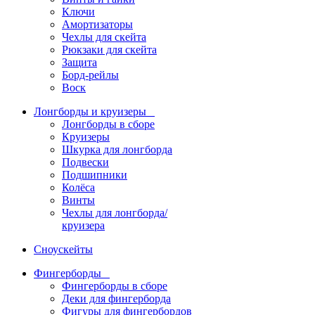
Ключи
Амортизаторы
Чехлы для скейта
Рюкзаки для скейта
Защита
Борд-рейлы
Воск
Лонгборды и круизеры
Лонгборды в сборе
Круизеры
Шкурка для лонгборда
Подвески
Подшипники
Колёса
Винты
Чехлы для лонгборда/
круизера
Сноускейты
Фингерборды
Фингерборды в сборе
Деки для фингерборда
Фигуры для фингербордов